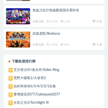
热血少女2/热血硬派国夫君外传
全部分类
3 年前
2.5K
专属
武装原型/Broforce
全部分类
3 年前
943
专属
下载热度排行榜
艾尔登法环/老头环/Elden Ring
1
荒野大镖客2/大表哥2
2
仙剑奇侠传6/5/4/3/2/1合集
3
赛博朋克2077/Cyberpunk2077
4
火炬之光3/Torchlight III
5