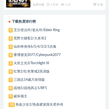
全部分类
3 年前
2.5K
专属
下载热度排行榜
艾尔登法环/老头环/Elden Ring
1
荒野大镖客2/大表哥2
2
仙剑奇侠传6/5/4/3/2/1合集
3
赛博朋克2077/Cyberpunk2077
4
火炬之光3/Torchlight III
5
红警2/红色警戒2高清版
6
三国志14威力加强版
7
战地5/战地风云5/BF5
8
破坏领主
9
热血少女2/热血硬派国夫君外传
10