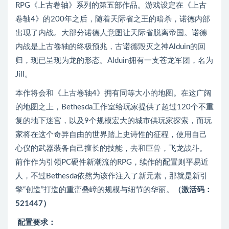
RPG《上古卷轴》系列的第五部作品。游戏设定在《上古
卷轴4》的200年之后，随着天际省之王的暗杀，诺德内部
出现了内战。大部分诺德人意图让天际省脱离帝国。诺德
内战是上古卷轴的终极预兆，古诺德毁灭之神Alduin的回
归，现已呈现为龙的形态。Alduin拥有一支苍龙军团，名为
Jill。
本作将会和《上古卷轴4》拥有同等大小的地图。在这广阔
的地图之上，Bethesda工作室给玩家提供了超过120个不重
复的地下迷宫，以及9个规模宏大的城市供玩家探索，而玩
家将在这个奇异自由的世界踏上史诗性的征程，使用自己
心仪的武器装备自己擅长的技能，去和巨兽，飞龙战斗。
前作作为引领PC硬件新潮流的RPG，续作的配置则平易近
人，不过Bethesda依然为该作注入了新元素，那就是新引
擎“创造”打造的重峦叠嶂的规模与细节的华丽。
（激活码：
521447）
配置要求：