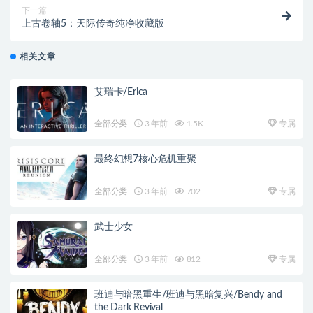
下一篇
上古卷轴5：天际传奇纯净收藏版
相关文章
艾瑞卡/Erica
全部分类
3 年前
1.5K
专属
最终幻想7核心危机重聚
全部分类
3 年前
702
专属
武士少女
全部分类
3 年前
812
专属
班迪与暗黑重生/班迪与黑暗复兴/Bendy and
the Dark Revival