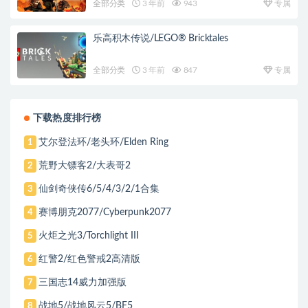
全部分类
3 年前
943
专属
乐高积木传说/LEGO® Bricktales
全部分类
3 年前
847
专属
下载热度排行榜
艾尔登法环/老头环/Elden Ring
1
荒野大镖客2/大表哥2
2
仙剑奇侠传6/5/4/3/2/1合集
3
赛博朋克2077/Cyberpunk2077
4
火炬之光3/Torchlight III
5
红警2/红色警戒2高清版
6
三国志14威力加强版
7
战地5/战地风云5/BF5
8