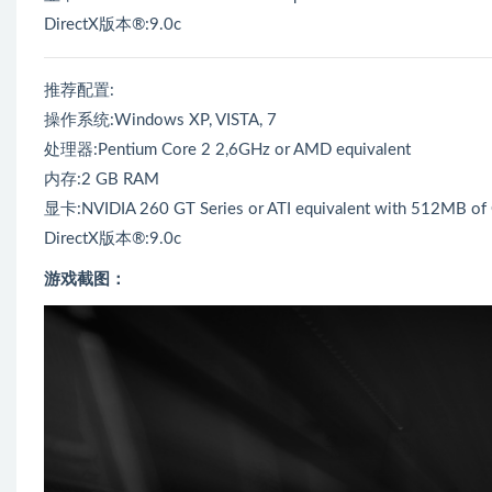
DirectX版本®:9.0c
推荐配置:
操作系统:Windows XP, VISTA, 7
处理器:Pentium Core 2 2,6GHz or AMD equivalent
内存:2 GB RAM
显卡:NVIDIA 260 GT Series or ATI equivalent with 512MB of
DirectX版本®:9.0c
游戏截图：