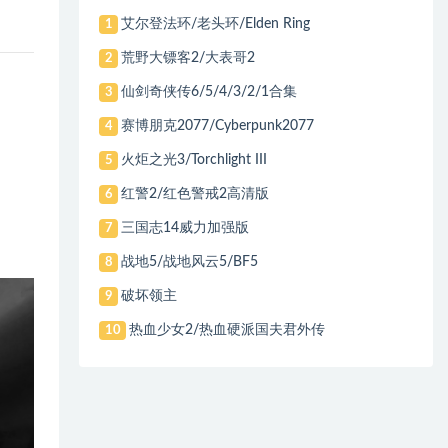
艾尔登法环/老头环/Elden Ring
1
荒野大镖客2/大表哥2
2
仙剑奇侠传6/5/4/3/2/1合集
3
赛博朋克2077/Cyberpunk2077
4
火炬之光3/Torchlight III
5
红警2/红色警戒2高清版
6
三国志14威力加强版
7
战地5/战地风云5/BF5
8
破坏领主
9
热血少女2/热血硬派国夫君外传
10