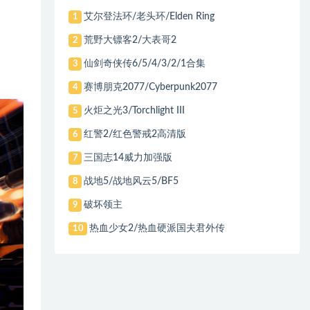
艾尔登法环/老头环/Elden Ring
1
荒野大镖客2/大表哥2
2
仙剑奇侠传6/5/4/3/2/1合集
3
赛博朋克2077/Cyberpunk2077
4
火炬之光3/Torchlight III
5
红警2/红色警戒2高清版
6
三国志14威力加强版
7
战地5/战地风云5/BF5
8
破坏领主
9
热血少女2/热血硬派国夫君外传
10