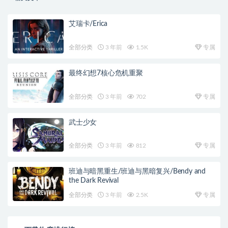
艾瑞卡/Erica
全部分类
3 年前
1.5K
专属
最终幻想7核心危机重聚
全部分类
3 年前
702
专属
武士少女
全部分类
3 年前
812
专属
班迪与暗黑重生/班迪与黑暗复兴/Bendy and
the Dark Revival
全部分类
3 年前
2.5K
专属