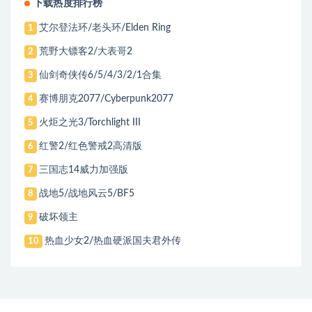
下载热度排行榜
艾尔登法环/老头环/Elden Ring
1
荒野大镖客2/大表哥2
2
仙剑奇侠传6/5/4/3/2/1合集
3
赛博朋克2077/Cyberpunk2077
4
火炬之光3/Torchlight III
5
红警2/红色警戒2高清版
6
三国志14威力加强版
7
战地5/战地风云5/BF5
8
破坏领主
9
热血少女2/热血硬派国夫君外传
10