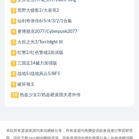
艾尔登法环/老头环/Elden Ring
1
荒野大镖客2/大表哥2
2
仙剑奇侠传6/5/4/3/2/1合集
3
赛博朋克2077/Cyberpunk2077
4
火炬之光3/Torchlight III
5
红警2/红色警戒2高清版
6
三国志14威力加强版
7
战地5/战地风云5/BF5
8
破坏领主
9
热血少女2/热血硬派国夫君外传
10
本站所有資源來源均來自網絡分享，所有資源均免費提供給會員進行學習研究
用，請於下載24小時內刪除資源，所有資源請勿用於商業行為！如有侵權請附