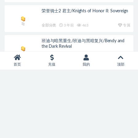
荣誉骑士2 君主/Knights of Honor II: Sovereign
全部分类
3 年前
463
专属
班迪与暗黑重生/班迪与黑暗复兴/Bendy and
the Dark Revival
全部分类
3 年前
2.5K
专属
首页
充值
我的
顶部
资源信息
普通用户
不可下载
尊贵VIP会员
免费
终身SVIP会员
免费
推荐
暂无购买权限