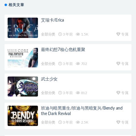
相关文章
艾瑞卡/Erica
全部分类
3 年前
1.5K
专属
最终幻想7核心危机重聚
全部分类
3 年前
702
专属
武士少女
全部分类
3 年前
812
专属
班迪与暗黑重生/班迪与黑暗复兴/Bendy and
the Dark Revival
全部分类
3 年前
2.5K
专属