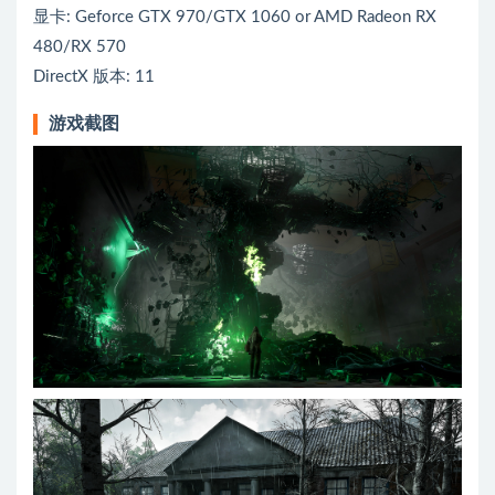
显卡: Geforce GTX 970/GTX 1060 or AMD Radeon RX
480/RX 570
DirectX 版本: 11
游戏截图