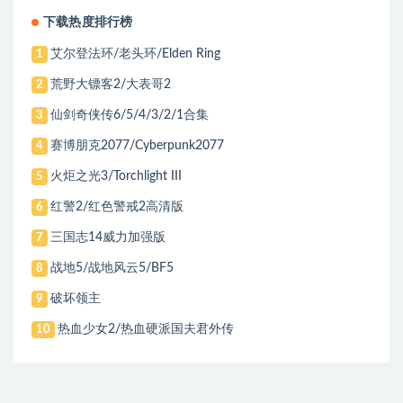
下载热度排行榜
艾尔登法环/老头环/Elden Ring
1
荒野大镖客2/大表哥2
2
仙剑奇侠传6/5/4/3/2/1合集
3
赛博朋克2077/Cyberpunk2077
4
火炬之光3/Torchlight III
5
红警2/红色警戒2高清版
6
三国志14威力加强版
7
战地5/战地风云5/BF5
8
破坏领主
9
热血少女2/热血硬派国夫君外传
10