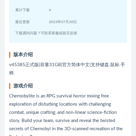
累计下载
4
最近更新
2023年07月28日
下载遇到问题？可联系客服或留言反馈
版本介绍
v45385正式版|容量31GB|官方简体中文|支持键盘.鼠标.手
柄
游戏介绍
Chernobylite is an RPG survival horror mixing free
exploration of disturbing locations with challenging
combat, unique crafting, and non-linear science-fiction
story. Build your team, survive and reveal the twisted
secrets of Chernobyl in the 3D-scanned recreation of the