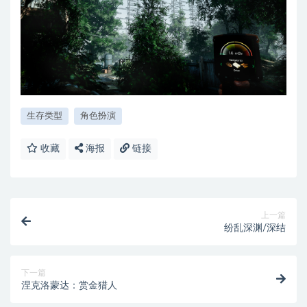
生存类型
角色扮演
收藏
海报
链接
上一篇
纷乱深渊/深结
下一篇
涅克洛蒙达：赏金猎人